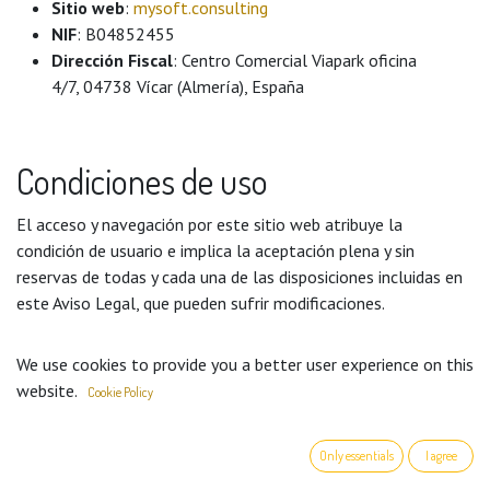
Sitio web
:
mysoft.consulting
NIF
: B04852455
Dirección Fiscal
: Centro Comercial Viapark oficina
4/7, 04738 Vícar (Almería), España
Condiciones de uso
El acceso y navegación por este sitio web atribuye la
condición de usuario e implica la aceptación plena y sin
reservas de todas y cada una de las disposiciones incluidas en
este Aviso Legal, que pueden sufrir modificaciones.
El usuario se compromete a hacer un uso adecuado del sitio
We use cookies to provide you a better user experience on this
web de conformidad con las leyes, la buena fe, el orden
website.
Cookie Policy
público, los usos del tráfico y el presente Aviso Legal. El
usuario responderá frente a Valuation Expert 2010 S.L. o
frente a terceros por cualesquiera daños y perjuicios que
Only essentials
I agree
pudieran causarse como consecuencia del incumplimiento de