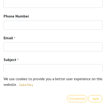
Phone Number
Email
*
Subject
*
We use cookies to provide you a better user experience on this
Question
*
website.
Cookie Policy
Only essentials
I agree
Acepto términos y condiciones
*