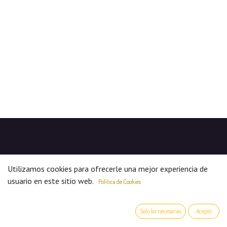
Utilizamos cookies para ofrecerle una mejor experiencia de
usuario en este sitio web.
Política de Cookies
Valuation Expert 2010 S.L. ha sido beneficiaria de Fondos
Solo las necesarias
Acepto
Europeos cuyo objetivo es la mejora de la competitividad de